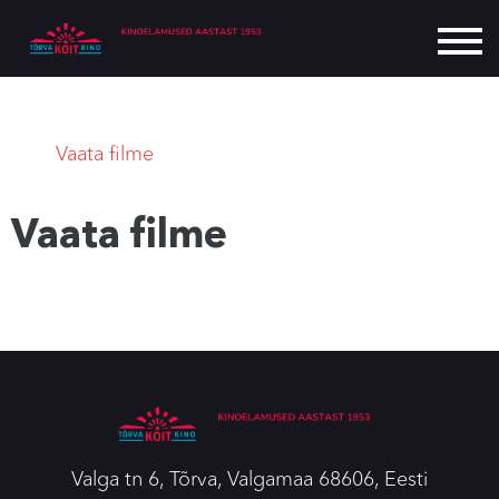
Vaata filme
Vaata filme
Valga tn 6, Tõrva, Valgamaa 68606, Eesti