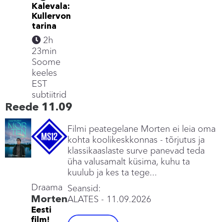
Kalevala:
Kullervon
tarina
2h
23min
Soome
keeles
EST
subtiitrid
Reede 11.09
Filmi peategelane Morten ei leia oma
kohta koolikeskkonnas - tõrjutus ja
klassikaaslaste surve panevad teda
üha valusamalt küsima, kuhu ta
kuulub ja kes ta tege...
Draama
Seansid:
Morten
ALATES
- 11.09.2026
Eesti
film!