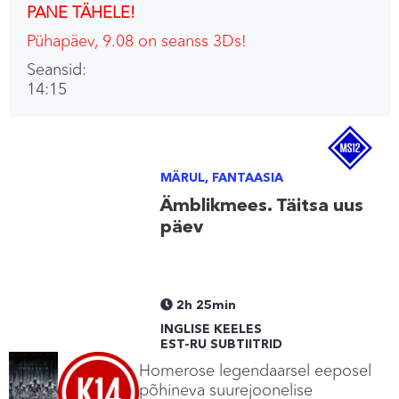
PANE TÄHELE!
Pühapäev, 9.08 on seanss 3Ds!
Seansid:
14:15
MÄRUL, FANTAASIA
Ämblikmees. Täitsa uus
päev
Spider-Man: Brand New
Day 2D/3D
2h 25min
INGLISE KEELES
EST-RU SUBTIITRID
Homerose legendaarsel eeposel
põhineva suurejoonelise