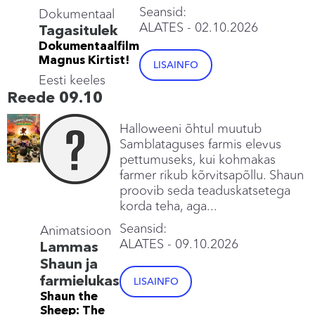
Seansid:
Dokumentaal
ALATES
- 02.10.2026
Tagasitulek
Dokumentaalfilm
Magnus Kirtist!
LISAINFO
Eesti keeles
Reede 09.10
Halloweeni õhtul muutub
Samblataguses farmis elevus
pettumuseks, kui kohmakas
farmer rikub kõrvitsapõllu. Shaun
proovib seda teaduskatsetega
korda teha, aga...
Seansid:
Animatsioon
ALATES
- 09.10.2026
Lammas
Shaun ja
farmielukas
LISAINFO
Shaun the
Sheep: The