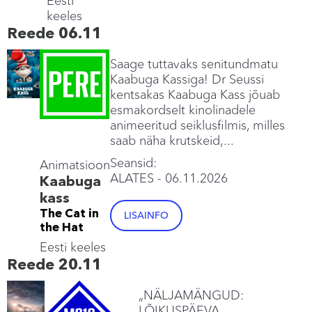
Eesti
keeles
Reede 06.11
Saage tuttavaks senitundmatu
Kaabuga Kassiga! Dr Seussi
kentsakas Kaabuga Kass jõuab
esmakordselt kinolinadele
animeeritud seiklusfilmis, milles
saab näha krutskeid,...
Seansid:
Animatsioon
ALATES
- 06.11.2026
Kaabuga
kass
The Cat in
LISAINFO
the Hat
Eesti keeles
Reede 20.11
„NÄLJAMÄNGUD:
LÕIKUSPÄEVA