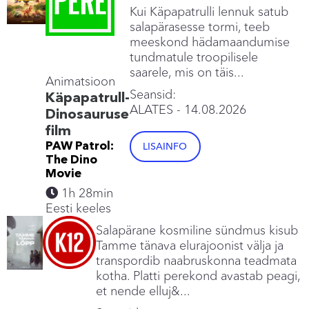
Kui Käpapatrulli lennuk satub
salapärasesse tormi, teeb
meeskond hädamaandumise
tundmatule troopilisele
saarele, mis on täis...
Animatsioon
Seansid:
Käpapatrull-
ALATES
- 14.08.2026
Dinosauruse
film
PAW Patrol:
LISAINFO
The Dino
Movie
1h 28min
Eesti keeles
Salapärane kosmiline sündmus kisub
Tamme tänava elurajoonist välja ja
transpordib naabruskonna teadmata
kotha. Platti perekond avastab peagi,
et nende elluj&...