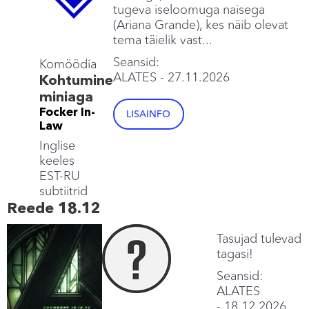
tugeva iseloomuga naisega
(Ariana Grande), kes näib olevat
tema täielik vast...
Seansid:
Komöödia
ALATES
- 27.11.2026
Kohtumine
miniaga
Focker In-
LISAINFO
Law
Inglise
keeles
EST-RU
subtiitrid
Reede 18.12
Tasujad tulevad
tagasi!
Seansid:
ALATES
- 18.12.2026