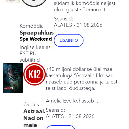
südamlik komöödia neljast
eluaegsest sõbrannast...
Seansid:
ALATES
- 21.08.2026
Komöödia
Spaapuhkus
Spa Weekend
LISAINFO
Inglise keeles
EST-RU
subtiitrid
740 miljoni dollarise üleilmse
kassatuluga “Astraali” filmisari
naaseb uue perekonna ja täiesti
teist laadi õudustega.
Amelia Eve kehastab ...
Õudus
Seansid:
Astraal.
ALATES
- 21.08.2026
Nad on
meie