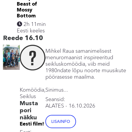
Beast of
Mossy
Bottom
2h 11min
Eesti keeles
Reede 16.10
Mihkel Raua samanimelisest
menuromaanist inspireeritud
seikluskomöödia, viib meid
1980ndate lõpu noorte muusikute
pöörasesse maailma.
Komöödia,
Sinimus...
Seiklus
Seansid:
Musta
ALATES
- 16.10.2026
pori
näkku
LISAINFO
Eesti film!