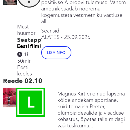
positiivse A proovi tulemuse. Vanem
ametnik saadab noorema,
kogemusteta vetametniku vaatluse
all ...
Must
Seansid:
huumor
ALATES
- 25.09.2026
Seatapp
Eesti film!
LISAINFO
1h
50min
Eesti
keeles
Reede 02.10
Magnus Kirt ei olnud lapsena
kõige andekam sportlane,
kuid tema isa Peeter,
olümpiaideaalide ja visaduse
kehastus, õpetas talle midagi
väärtuslikuma...