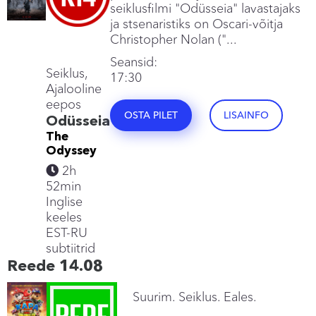
seiklusfilmi "Odüsseia" lavastajaks
ja stsenaristiks on Oscari-võitja
Christopher Nolan ("...
Seansid:
Seiklus,
17:30
Ajalooline
eepos
OSTA PILET
LISAINFO
Odüsseia
The
Odyssey
2h
52min
Inglise
keeles
EST-RU
subtiitrid
Reede 14.08
Suurim. Seiklus. Eales.