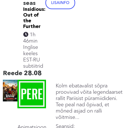
seas
LISAINFO
Insidious:
Out of
the
Further
1h
46min
Inglise
keeles
EST-RU
subtiitrid
Reede 28.08
Kolm ebatavalist sõpra
proovivad võita legendaarset
rallit Pariisist püramiidideni.
Tee peal nad õpivad, et
mõned asjad on ralli
võitmise...
Seansid:
Animatsioon