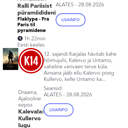
ALATES
- 28.08.2026
Ralli Pariisist
püramiidideni
Flaklypa - Fra
LISAINFO
Paris til
pyramidene
1h 22min
Eesti keeles
12. sajandi Karjalas hävitab kahe
hõimujuhi, Kalervo ja Untamo,
vaheline verivaen terve küla.
Ainsana jääb ellu Kalervo poeg
Kullervo, kelle Untamo ka...
Seansid:
Draama,
ALATES
- 28.08.2026
Ajalooline
eepos
LISAINFO
Kalevala:
Kullervo
lugu