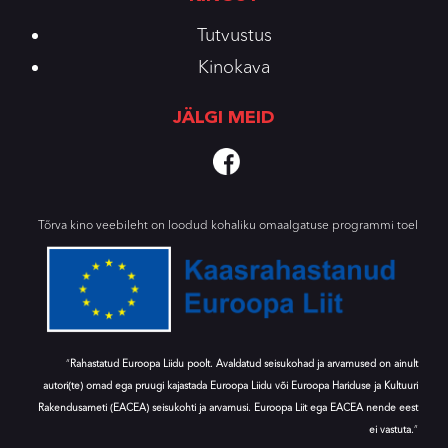
Tutvustus
Kinokava
JÄLGI MEID
Tõrva kino veebileht on loodud kohaliku omaalgatuse programmi toel
“
Rahastatud Euroopa Liidu poolt. Avaldatud seisukohad ja arvamused on ainult
autori(te) omad ega pruugi kajastada Euroopa Liidu või Euroopa Hariduse ja Kultuuri
Rakendusameti (EACEA) seisukohti ja arvamusi. Euroopa Liit ega EACEA nende eest
ei vastuta.
”