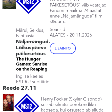
PÄIKESETÕUS” viib vaatajad
Panemi maailma 24 aastat
enne „Näljamängude” filmi
s&uum...
Seansid:
Märul, Seiklus,
ALATES
- 20.11.2026
Fantaasia
Näljamängud.
Lõikuspäeva
LISAINFO
päikesetõus
The Hunger
Games: Sunrise
on the Reaping
Inglise keeles
EST-RU subtiitrid
Reede 27.11
Henry Focker (Skyler Gisondo)
seisab silmitsi perekondliku
kaosega, kui otsustab abielluda