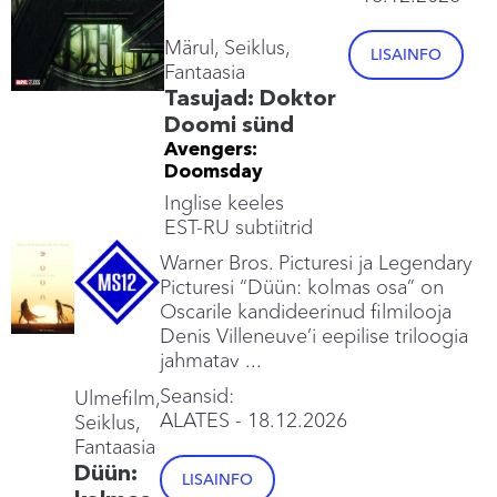
Märul, Seiklus,
LISAINFO
Fantaasia
Tasujad: Doktor
Doomi sünd
Avengers:
Doomsday
Inglise keeles
EST-RU subtiitrid
Warner Bros. Picturesi ja Legendary
Picturesi “Düün: kolmas osa” on
Oscarile kandideerinud filmilooja
Denis Villeneuve’i eepilise triloogia
jahmatav ...
Seansid:
Ulmefilm,
ALATES
- 18.12.2026
Seiklus,
Fantaasia
Düün:
LISAINFO