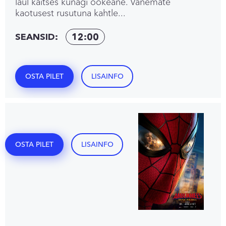
laul kaitses kunagi ookeane. Vanemate
kaotusest rusutuna kahtle...
SEANSID:
12:00
OSTA PILET
LISAINFO
OSTA PILET
LISAINFO