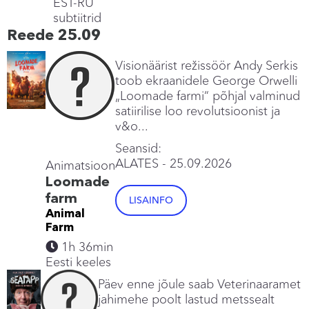
EST-RU
subtiitrid
Reede 25.09
Visionäärist režissöör Andy Serkis
toob ekraanidele George Orwelli
„Loomade farmi“ põhjal valminud
satiirilise loo revolutsioonist ja
v&o...
Seansid:
ALATES
- 25.09.2026
Animatsioon
Loomade
farm
LISAINFO
Animal
Farm
1h 36min
Eesti keeles
Päev enne jõule saab Veterinaaramet
jahimehe poolt lastud metssealt