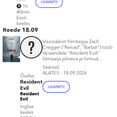
LISAINFO
1h
40min
Eesti
keeles
Reede 18.09
Visionäärist filmitegija Zach
Cregger (“Relvad”, “Barbar”) toob
ekraanidele “Resident Evili”
filmisarja põneva ja hirmuä...
Seansid:
ALATES
- 18.09.2026
Õudus
Resident
LISAINFO
Evil
Resident
Evil
Inglise
keeles