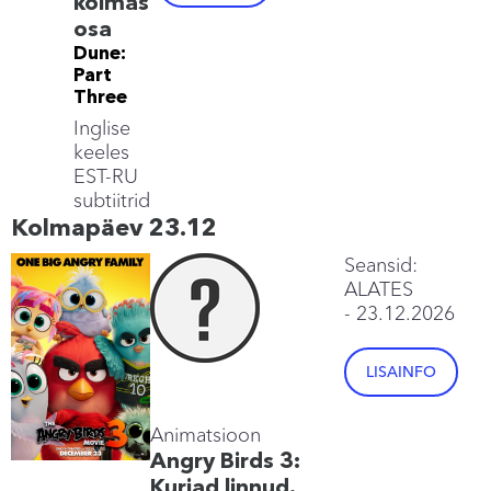
kolmas
osa
Dune:
Part
Three
Inglise
keeles
EST-RU
subtiitrid
Kolmapäev 23.12
Seansid:
ALATES
- 23.12.2026
LISAINFO
Animatsioon
Angry Birds 3:
Kurjad linnud.