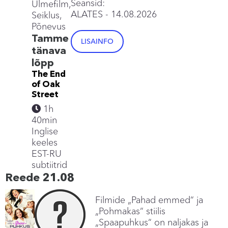
Seansid:
Ulmefilm,
ALATES
- 14.08.2026
Seiklus,
Põnevus
Tamme
LISAINFO
tänava
lõpp
The End
of Oak
Street
1h
40min
Inglise
keeles
EST-RU
subtiitrid
Reede 21.08
Filmide „Pahad emmed“ ja
„Pohmakas“ stiilis
„Spaapuhkus“ on naljakas ja